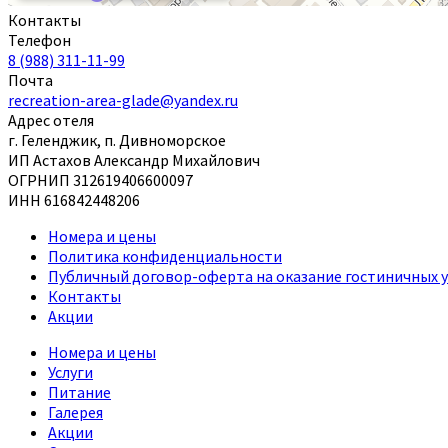
Контакты
Телефон
8 (988) 311-11-99
Почта
recreation-area-glade@yandex.ru
Адрес отеля
г. Геленджик, п. Дивноморское
ИП Астахов Александр Михайлович
ОГРНИП 312619406600097
ИНН 616842448206
Номера и цены
Политика конфиденциальности
Публичный договор-оферта на оказание гостиничных у
Контакты
Акции
Номера и цены
Услуги
Питание
Галерея
Акции