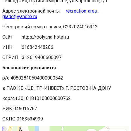
Геленджик, с. Дивноморское, ул.Короленко,1/1
Адрес электронной почты
recreation-area-
glade@yandex.ru
Реестровый номер записи: С232024016312
Сайт https://polyana-hotel.ru
ИНН
616842448206
ОГРИП 312619406600097
Банковские реквизиты
:
р/с 40802810504000000542
в ПАО КБ «ЦЕНТР-ИНВЕСТ» Г. РОСТОВ-НА-ДОНУ
кор/сч 30101810100000000762
БИК 046015762
ОКПО 0183534999