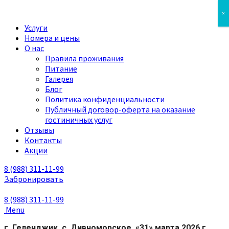
×
Услуги
Номера и цены
О нас
Правила проживания
Питание
Галерея
Блог
Политика конфиденциальности
Публичный договор-оферта на оказание
гостиничных услуг
Отзывы
Контакты
Акции
8 (988)
311-11-99
Забронировать
8 (988)
311-11-99
Menu
г. Геленджик, с. Дивноморское, «31» марта 2026 г.